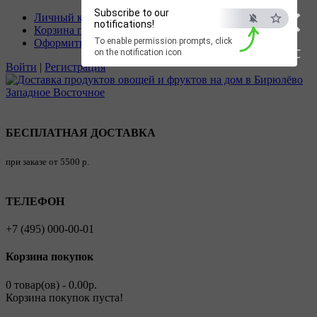
×
Subscribe to our
Личный кабинет
notifications!
Корзина покупок
To enable permission prompts, click
Оформить заказ
ESC
on the notification icon
Войти
|
Регистрация
БЕСПЛАТНАЯ ДОСТАВКА
при заказе от 5500 р.
ТЕЛЕФОН
+7 (495) 000-00-01
Корзина покупок
0 товар(ов) - 0.00р.
Корзина покупок пуста!