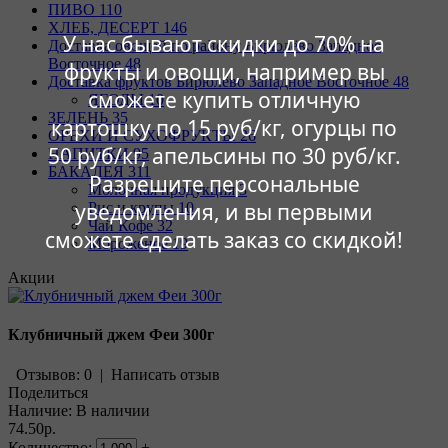
ПИВО
110
ХЛЕБ, ДЕСЕРТ
146
У нас бывают скидки до 70% на
Доставка овощей по району Бирюлёво Западное
Восточное
48
фрукты и овощи, например вы
Доставка фруктов Бирюлёво Западное Восточное
48
сможете купить отличную
ЯГОДЫ
10
ЗЕЛЕНЬ
35
картошку по 15 руб/кг, огурцы по
ОРЕХИ И СУХОФРУКТЫ
26
50 руб/кг, апельсины по 30 руб/кг.
НАПИТКИ
95
БАКАЛЕЯ
311
Разрешите персональные
Молочная продукция
3
уведомления, и вы первыми
Рис и крупы
10
Чай Кофе
32
сможете сделать заказ со скидкой!
Мороженое
19
Акции
Клубничный джем Феи 300г
Отзывов: 0
|
Написать отзыв
Поделиться
Наличие:
В наличии
74.50р.
Количество:
+
-