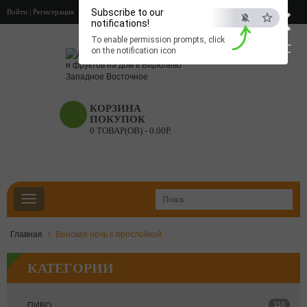
×
Subscribe to our
Войти
|
Регистрация
notifications!
To enable permission prompts, click
ESC
on the notification icon
КОРЗИНА
ПОКУПОК
0 ТОВАР(ОВ) - 0.00Р.
Главная
Венская ночь с прослойкой
КАТЕГОРИИ
110
ПИВО