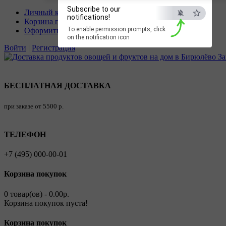
Разрешите сайту vashalavka.ru
Subscribe to our
Личный кабинет
notifications!
отправлять вам уведомления на
Корзина покупок
To enable permission prompts, click
Оформить заказ
рабочий стол
on the notification icon
Войти
|
Регистрация
Запретить
Раз
БЕСПЛАТНАЯ ДОСТАВКА
при заказе от 5500 р.
ТЕЛЕФОН
+7 (495) 000-00-01
Корзина покупок
0 товар(ов) - 0.00р.
Корзина покупок пуста!
Корзина покупок