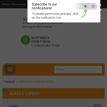
×
Subscribe to our
Войти
|
Регистрация
notifications!
To enable permission prompts, click
ESC
on the notification icon
КОРЗИНА
ПОКУПОК
0 ТОВАР(ОВ) - 0.00Р.
Главная
ОРЕХИ И СУХОФРУКТЫ
КАТЕГОРИИ
110
ПИВО