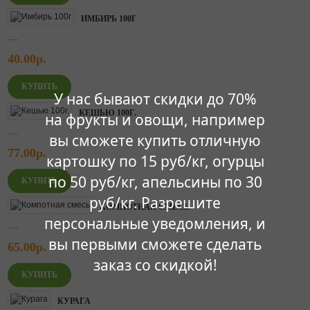
ИМБИРЬ 100Г
.....
40.00р.
У нас бывают скидки до 70%
КЕШЬЮ 100Г.
на фрукты и овощи, например
.....
вы сможете купить отличную
77.00р.
картошку по 15 руб/кг, огурцы
по 50 руб/кг, апельсины по 30
руб/кг. Разрешите
КОМПОТНАЯ СМЕСЬ
персональные уведомления, и
.....
вы первыми сможете сделать
65.00р.
заказ со скидкой!
КУРАГА