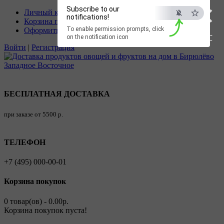
×
Subscribe to our
Личный кабинет
notifications!
Корзина покупок
To enable permission prompts, click
Оформить заказ
ESC
on the notification icon
Войти
|
Регистрация
БЕСПЛАТНАЯ ДОСТАВКА
при заказе от 5500 р.
ТЕЛЕФОН
+7 (495) 000-00-01
Корзина покупок
0 товар(ов) - 0.00р.
Корзина покупок пуста!