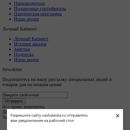
Производители
Подарочные сертификаты
Партнерская программа
Наши акции
Личный Кабинет
Личный Кабинет
История заказов
Заметки
Подписка
Наши акции
Newsletter
Подпишитесь на нашу рассылку специальных акций и
товаров дня по низким ценам
Отправить
Все права защищены.
Доставка продуктов овощей и фруктов на дом в Бирюлёво
×
Разрешите сайту vashalavka.ru отправлять
Западное Восточное © 2026.
вам уведомления на рабочий стол