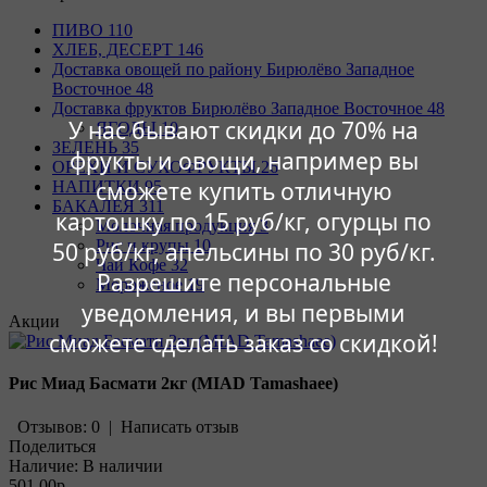
ПИВО
110
ХЛЕБ, ДЕСЕРТ
146
Доставка овощей по району Бирюлёво Западное
Восточное
48
Доставка фруктов Бирюлёво Западное Восточное
48
У нас бывают скидки до 70% на
ЯГОДЫ
10
ЗЕЛЕНЬ
35
фрукты и овощи, например вы
ОРЕХИ И СУХОФРУКТЫ
26
сможете купить отличную
НАПИТКИ
95
БАКАЛЕЯ
311
картошку по 15 руб/кг, огурцы по
Молочная продукция
3
Рис и крупы
10
50 руб/кг, апельсины по 30 руб/кг.
Чай Кофе
32
Разрешите персональные
Мороженое
19
уведомления, и вы первыми
Акции
сможете сделать заказ со скидкой!
Рис Миад Басмати 2кг (MIAD Tamashaee)
Отзывов: 0
|
Написать отзыв
Поделиться
Наличие:
В наличии
501.00р.