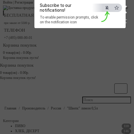
×
Войти
|
Регистрация
Subscribe to our
notifications!
БЕСПЛАТНАЯ ДОСТАВКА
To enable permission prompts, click
ESC
on the notification icon
при заказе от 5500 р.
ТЕЛЕФОН
+7 (495) 000-00-01
Корзина покупок
0 товар(ов) - 0.00р.
Корзина покупок пуста!
Корзина покупок
0 товар(ов) - 0.00р.
Корзина покупок пуста!
Главная
Производитель
Россия
"Швепс" лимон 0,5л
Категории
ПИВО
110
ХЛЕБ, ДЕСЕРТ
146