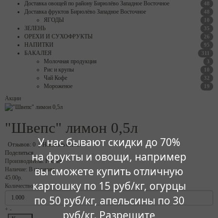
Доставка овощей по району Бирюлёво Западное Восточное
48
Доставка фруктов Бирюлёво Западное Восточное
48
ЯГОДЫ
10
ЗЕЛЕНЬ
35
ОРЕХИ И СУХОФРУКТЫ
26
НАПИТКИ
95
БАКАЛЕЯ
311
Молочная продукция
3
Рис и крупы
10
Чай Кофе
32
Мороженое
19
Акции
"Швепс" лимон 0,5л
У нас бывают скидки до 70%
Отзывов: 0
|
Написать отзыв
Поделиться
на фрукты и овощи, например
Производитель:
Россия
вы сможете купить отличную
Наличие:
В наличии
45.00р.
картошку по 15 руб/кг, огурцы
Количество:
по 50 руб/кг, апельсины по 30
+
-
руб/кг. Разрешите