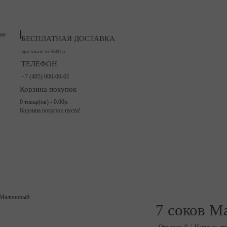
решить
БЕСПЛАТНАЯ ДОСТАВКА
при заказе от 5500 р.
ТЕЛЕФОН
+7 (495) 000-00-01
Корзина покупок
0 товар(ов) - 0.00р.
Корзина покупок пуста!
ЯГОДЫ
ОРЕХИ И СУХОФРУКТЫ
НАПИТКИ
БАКАЛЕЯ
7 соков М