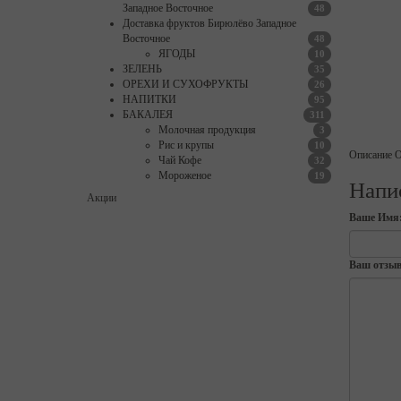
Западное Восточное
48
Доставка фруктов Бирюлёво Западное
Восточное
48
ЯГОДЫ
10
ЗЕЛЕНЬ
35
ОРЕХИ И СУХОФРУКТЫ
26
НАПИТКИ
95
БАКАЛЕЯ
311
Молочная продукция
3
Рис и крупы
10
Описание
О
Чай Кофе
32
Мороженое
19
Напи
Акции
Ваше Имя
Ваш отзыв