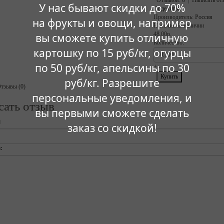
Отзывов: 0
|
Написать от
У нас бывают скидки до 70%
Поделиться
Производитель:
Россия
на фрукты и овощи, например
Наличие:
В наличии
48.00р.
вы сможете купить отличную
Количество:
картошку по 15 руб/кг, огурцы
по 50 руб/кг, апельсины по 30
+
-
руб/кг. Разрешите
тзывы (0)
персональные уведомления, и
сать отзыв
вы первыми сможете сделать
:
заказ со скидкой!
: