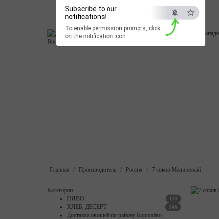
Личный кабинет
Войти
|
Регистрация
Subscribe to our
Корзина покупок
notifications!
Запретить
Раз
Оформить заказ
To enable permission prompts, click
on the notification icon
ОВОЩИ
Доставка ОВОЩЕЙ
ФРУКТЫ
ЗЕЛЕНЬ
ХЛЕБ, ДЕСЕРТ
Главная
Производитель
Россия
7 соков Малиновый
Категории
ПИВО
110
ХЛЕБ, ДЕСЕРТ
146
Доставка овощей по району Бирюлёво