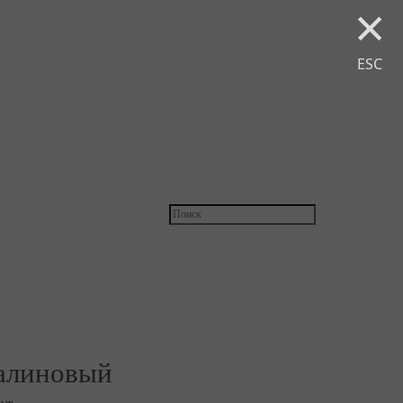
×
ESC
алиновый