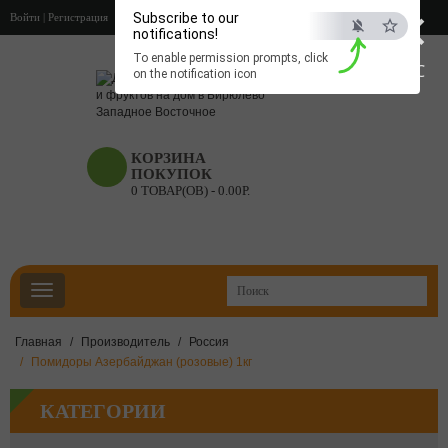
×
Subscribe to our
Войти
|
Регистрация
notifications!
To enable permission prompts, click
ESC
on the notification icon
КОРЗИНА
ПОКУПОК
0 ТОВАР(ОВ) - 0.00Р.
Главная
Производитель
Россия
Помидоры Азербайджан (розовые) 1кг
КАТЕГОРИИ