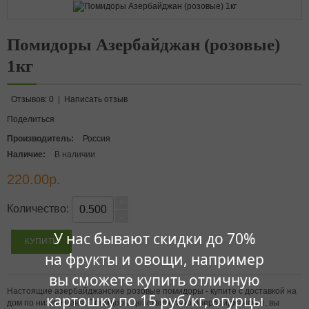
Помидоры Азербайджан (розовые)
1кг
Отзывов: 0
|
Написать отзыв
Поделиться
Производитель:
Россия
Наличие:
В наличии
220.00р.
+
Количество:
-
У нас бывают скидки до 70%
на фрукты и овощи, например
вы сможете купить отличную
Настоящие азербайджанские розовые помидоры - купите с доставкой на
картошку по 15 руб/кг, огурцы
дом по низкой цене. Помидоры действительно Азербайджанские, вы