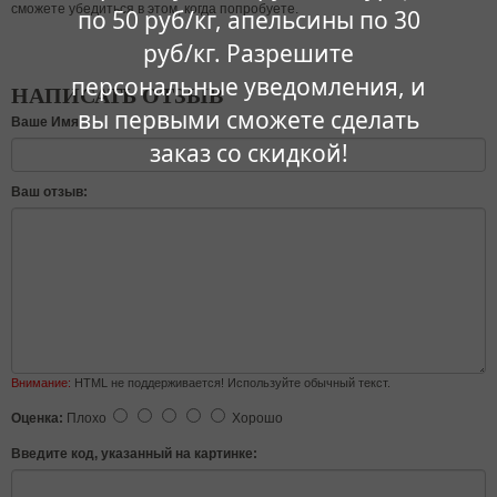
сможете убедиться в этом, когда попробуете.
по 50 руб/кг, апельсины по 30
руб/кг. Разрешите
персональные уведомления, и
НАПИСАТЬ ОТЗЫВ
вы первыми сможете сделать
Ваше Имя:
заказ со скидкой!
Ваш отзыв:
Внимание:
HTML не поддерживается! Используйте обычный текст.
Оценка:
Плохо
Хорошо
Введите код, указанный на картинке: