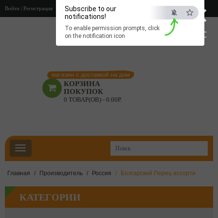
×
Subscribe to our
Войти
|
Регистрация
notifications!
To enable permission prompts, click
ESC
on the notification icon
КОРЗИНА
ПОКУПОК
0 ТОВАР(ОВ) - 0.00Р.
Главная
Производитель
Россия
Болгарский Перец ассорти
КАТЕГОРИИ