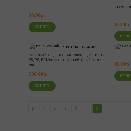
.....
КОРОЛЕВ
38.00р.
.....
87.00р.
ЧЕСНОК СВЕЖИЙ
Полезные вещества: Витамины: С, В1, В2, В3,
.....
В5, В6, В9 Минералы: кальций, калий, железо,
85.00р.
маг...
280.00р.
|<
<
1
2
3
4
5