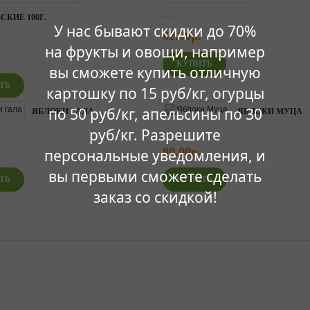
.....
СКИЕ 100Г.
У нас бывают скидки до 70%
62.00р.
на фрукты и овощи, например
вы сможете купить отличную
картошку по 15 руб/кг, огурцы
по 50 руб/кг, апельсины по 30
ЯБЛОКИ ГАЛА
ЯБЛОКИ МУЦА
.....
руб/кг. Разрешите
90.00р.
персональные уведомления, и
вы первыми сможете сделать
заказ со скидкой!