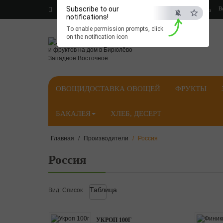
Subscribe to our
В
Личный кабинет
Корзина покупок
Оформить заказ
notifications!
Запретить
Раз
To enable permission prompts, click
on the notification icon
ОВОЩИ
ДОСТАВКА ОВОЩЕЙ
ФРУКТЫ
БАКАЛЕЯ
ХЛЕБ, ДЕСЕРТ
Главная
Производители
Россия
Россия
Таблица
Вид:
Список
УКРОП 100Г