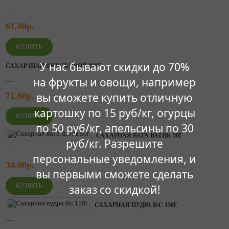
.....
61.00р.
У нас бывают скидки до 70%
САХАР ШАРМ КУСКОВОЙ 800Г
на фрукты и овощи, например
.....
вы сможете купить отличную
71.00р.
картошку по 15 руб/кг, огурцы
по 50 руб/кг, апельсины по 30
САХАРНАЯ ВАТА ВАТИК 50Г
руб/кг. Разрешите
.....
персональные уведомления, и
34.00р.
вы первыми сможете сделать
заказ со скидкой!
САХАРНАЯ ПУДРА В\С 150Г
.....