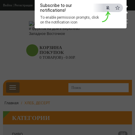
×
Subscribe to our
Войти
|
Регистрация
notifications!
To enable permission prompts, click
ESC
on the notification icon
КОРЗИНА
ПОКУПОК
0 ТОВАР(ОВ) - 0.00Р.
Главная
ХЛЕБ, ДЕСЕРТ
КАТЕГОРИИ
110
ПИВО