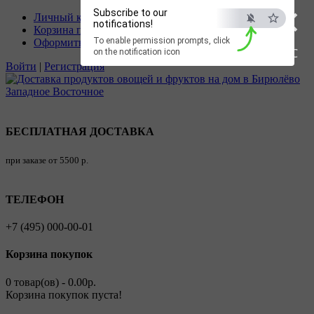
×
Subscribe to our
Личный кабинет
notifications!
Корзина покупок
To enable permission prompts, click
Оформить заказ
ESC
on the notification icon
Войти
|
Регистрация
БЕСПЛАТНАЯ ДОСТАВКА
при заказе от 5500 р.
ТЕЛЕФОН
+7 (495) 000-00-01
Корзина покупок
0 товар(ов) - 0.00р.
Корзина покупок пуста!