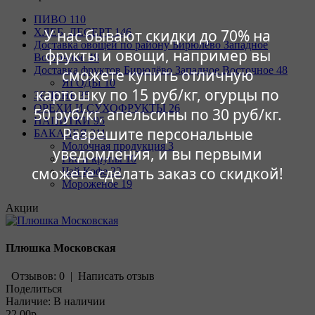
ПИВО
110
У нас бывают скидки до 70% на
ХЛЕБ, ДЕСЕРТ
146
Доставка овощей по району Бирюлёво Западное
фрукты и овощи, например вы
Восточное
48
Доставка фруктов Бирюлёво Западное Восточное
48
сможете купить отличную
ЯГОДЫ
10
картошку по 15 руб/кг, огурцы по
ЗЕЛЕНЬ
35
ОРЕХИ И СУХОФРУКТЫ
26
50 руб/кг, апельсины по 30 руб/кг.
НАПИТКИ
95
Разрешите персональные
БАКАЛЕЯ
311
Молочная продукция
3
уведомления, и вы первыми
Рис и крупы
10
сможете сделать заказ со скидкой!
Чай Кофе
32
Мороженое
19
Акции
Плюшка Московская
Отзывов: 0
|
Написать отзыв
Поделиться
Наличие:
В наличии
22.00р.