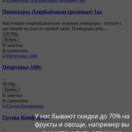
Помидоры Азербайджан (розовые) 1кг
Настоящие азербайджанские розовые помидоры - купите с
доставкой на дом по низкой цене. Помидоры дейс...
220.00р.
В заметки
В сравнения
Петрушка 100г
...
30.00р.
В заметки
В сравнения
У нас бывают скидки до 70% на
Груша Конференц
фрукты и овощи, например вы
...