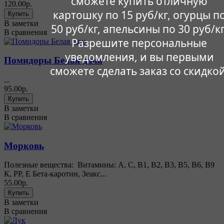
сможете купить отличную
120.00р.
картошку по 15 руб/кг, огурцы п
В заметки
50 руб/кг, апельсины по 30 руб/кг
В сравнения
Разрешите персональные
уведомления, и вы первыми
Помидоры Белая дача
сможете сделать заказ со скидкой
...
95.00р.
В заметки
В сравнения
Морковь
Полезные вещества: Витамины: А, С, В1, В2, В3, В5, В6, В9
К, РР, Е Бета-каротин, Зеакс...
55.00р.
В заметки
В сравнения