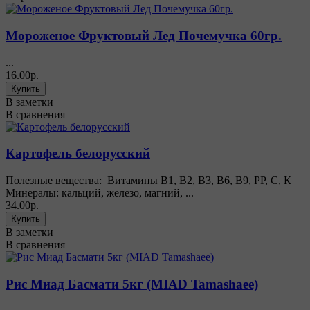
Мороженое Фруктовый Лед Почемучка 60гр.
...
16.00р.
В заметки
В сравнения
Картофель белорусский
Полезные вещества: Витамины В1, В2, В3, В6, В9, РР, С, К
Минералы: кальций, железо, магний, ...
34.00р.
В заметки
В сравнения
Рис Миад Басмати 5кг (MIAD Tamashaee)