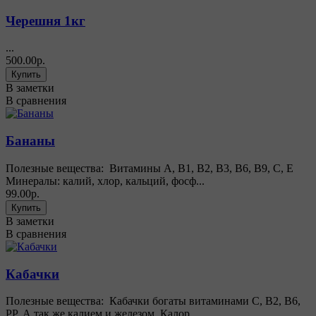
Черешня 1кг
...
500.00р.
В заметки
В сравнения
Бананы
Полезные вещества: Витамины А, В1, В2, В3, В6, В9, С, Е
Минералы: калий, хлор, кальций, фосф...
99.00р.
В заметки
В сравнения
Кабачки
Полезные вещества: Кабачки богаты витаминами С, В2, В6,
РР. А так же калием и железом. Калор...